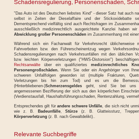
Schadensregulierung, Personenschaden, Sch
"Das Auto ist des Deutschen liebstes Kind" - dieser Satz hat auch 
selbst in Zeiten der Dieselaffaire und der Stickoxidebatte se
Dementsprechend vielfältig sind auch Rechtsfragen im Zusammenhan
ausschließlich medizinrechtlich ausgerichtete Kanzlei haben wir
Abwicklung großer Personenschäden
im Zusammenhang mit ein
Während sich ein Fachanwalt für Verkehrsrecht üblicherweise
Fahrverboten bzw. den Führerscheinentzug wegen Verkehrsordnun
Schadensregulierungen nach Verkehrsunfällen mit den üblichen Vo
bzw. leichten Körperverletzungen ("HWS-Distorsion") beschäftige
Rechtsanwälte
über ein qualifiziertes
medizinrechtliches Kn
Personengroßschäden.
Wenn Sie oder ein Angehöriger von Ihnen
schweren Unfallfolgen geworden ist (multiple Frakturen, Quet
Verletzungen bis hin zum Tod) und es um die Bemessu
(Hinterbliebenen-)
Schmerzensgeldes
geht, sind Sie bei uns r
angemessenen Bezifferung der sich aus den körperlichen Einschr
(Verdienstausfall, Haushaltsführungsschaden, Rentenzahlung, vermehr
Entsprechendes gilt für
andere schwere Unfälle
, die sich nicht unm
wie z. B.
Badeunfälle
,
Stürze
(z. B. Glatteissturz, Treppen
Körperverletzung
(z. B. nach Gewaltdelikt)..
Relevante Suchbegriffe