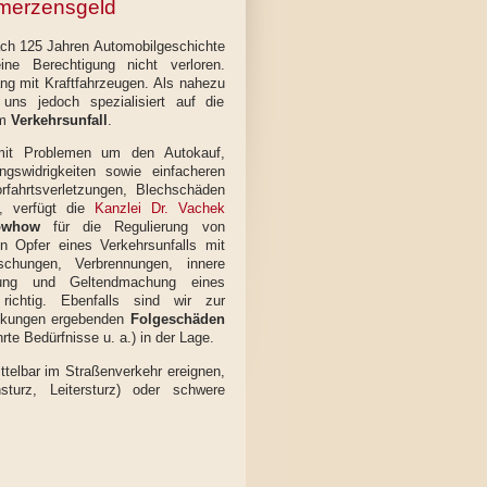
merzensgeld
nach 125 Jahren Automobilgeschichte
ine Berechtigung nicht verloren.
g mit Kraftfahrzeugen. Als nahezu
 uns jedoch spezialisiert auf die
em
Verkehrsunfall
.
 mit Problemen um den Autokauf,
gswidrigkeiten sowie einfacheren
rfahrtsverletzungen, Blechschäden
n, verfügt die
Kanzlei Dr. Vachek
owhow
für die Regulierung von
 Opfer eines Verkehrsunfalls mit
schungen, Verbrennungen, innere
ng und Geltendmachung eines
ichtig. Ebenfalls sind wir zur
änkungen ergebenden
Folgeschäden
te Bedürfnisse u. a.) in der Lage.
ittelbar im Straßenverkehr ereignen,
sturz, Leitersturz) oder schwere