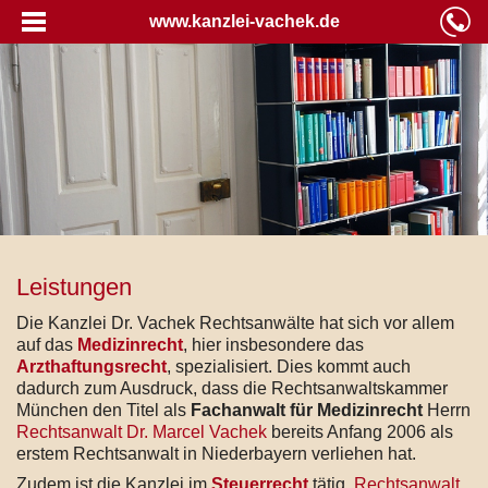
www.kanzlei-vachek.de
Leistungen
Die Kanzlei Dr. Vachek Rechtsanwälte hat sich vor allem
auf das
Medizinrecht
, hier insbesondere das
Arzthaftungsrecht
, spezialisiert. Dies kommt auch
dadurch zum Ausdruck, dass die Rechtsanwaltskammer
München den Titel als
Fachanwalt für Medizinrecht
Herrn
Rechtsanwalt Dr. Marcel Vachek
bereits Anfang 2006 als
erstem Rechtsanwalt in Niederbayern verliehen hat.
Zudem ist die Kanzlei im
Steuerrecht
tätig.
Rechtsanwalt