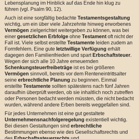
Lebensplanung im Hinblick auf das Ende hin klug zu
führen (vgl. Psalm 90, 12).
Auch ist eine sorgfältig bedachte
Testamentsgestaltung
wichtig, um ein über viele Jahrzehnte hinweg erworbenes
Vermögen
zielgerichtet weitergeben zu können, was bei
einer
gesetzlichen Erbfolge
ohne
Testament
oft nicht der
Fall ist. Viele selbst erstellte
Testamente
leiden zudem an
Formfehlern. Eine gute
letztwillige Verfügung
erhält
dagegen den Familienfrieden und spart
Erbschaftsteuer
.
Wegen der sich alle 10 Jahre erneuernden
Schenkungsteuerfreibeträge
ist es bei größeren
Vermögen
sinnvoll, bereits vor dem Renteneintrittsalter
seine
erbrechtliche Planung
zu beginnen. Einmal
erstellte
Testamente
sollten spätestens nach fünf Jahren
daraufhin überprüft werden, ob sie inhaltlich noch zutreffen
oder Personen bedacht werden müssten, die nicht bedacht
wurden, während andere Erben bereits weggefallen sind.
Für jedes Unternehmen ist eine gut gestaltete
Unternehmensnachfolgeregelung
existentiell wichtig.
Bei diesen Gestaltungen sind
erbrechtliche
Bestimmungen ebenso wie des Gesellschaftsrechts und
des
Erbschaftssteuerrechts
und