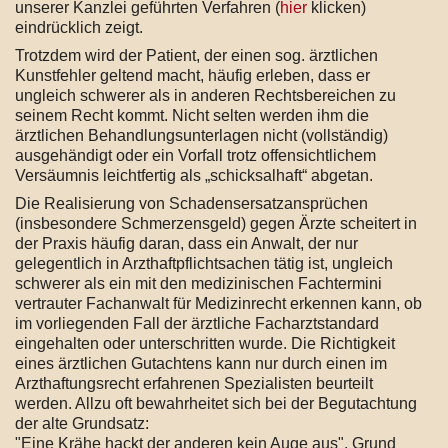
unserer Kanzlei geführten Verfahren (
hier
klicken)
eindrücklich zeigt.
Trotzdem wird der Patient, der einen sog. ärztlichen
Kunstfehler geltend macht, häufig erleben, dass er
ungleich schwerer als in anderen Rechtsbereichen zu
seinem Recht kommt. Nicht selten werden ihm die
ärztlichen Behandlungsunterlagen nicht (vollständig)
ausgehändigt oder ein Vorfall trotz offensichtlichem
Versäumnis leichtfertig als „schicksalhaft“ abgetan.
Die Realisierung von Schadensersatzansprüchen
(insbesondere Schmerzensgeld) gegen Ärzte scheitert in
der Praxis häufig daran, dass ein Anwalt, der nur
gelegentlich in Arzthaftpflichtsachen tätig ist, ungleich
schwerer als ein mit den medizinischen Fachtermini
vertrauter Fachanwalt für Medizinrecht erkennen kann, ob
im vorliegenden Fall der ärztliche Facharztstandard
eingehalten oder unterschritten wurde. Die Richtigkeit
eines ärztlichen Gutachtens kann nur durch einen im
Arzthaftungsrecht erfahrenen Spezialisten beurteilt
werden. Allzu oft bewahrheitet sich bei der Begutachtung
der alte Grundsatz:
"Eine Krähe hackt der anderen kein Auge aus". Grund