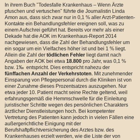
In ihrem Buch "Todesfalle Krankenhaus – Wenn Ärzte
pfuschen und vertuschen" führte die Journalistin Linda
Amon aus, dass sich zwar nur in 0,1 % aller Arzt-Patienten-
Kontakte ein Behandlungsfehler ereignen soll, was zu
einem Aufschrei geführt hat. Bereits vor mehr als einer
Dekade hat die AOK im Krankenhaus-Report 2014
nachgewiesen, dass die Zahl der Behandlungsfehler um
ein sogar um ein Vielfaches höher ist und bei 1 % liegt.
Allein die Zahl der
tödlichen Fehler
liegt damit nach
Angaben der AOK bei etwa
18.800
pro Jahr, was 0,1 %
bzw. 1‰ entspricht. Dies entspricht nahezu der
fünffachen Anzahl der Verkehrstoten
. Mit zunehmender
Einsparung von Pflegepersonal durch die Kliniken ist von
einer Zunahme dieses Prozentsatzes auszugehen. Nur
etwa jeder 10. Patient macht seine Rechte geltend, weil
erfahrungsgemäß die Hemmschwelle für die Einleitung
juristischer Schritte wegen des persönlichen Charakters
ärztlicher Dienstleistungen hoch. Bei kompetenter
Vertretung des Patienten kann jedoch in vielen Fällen eine
außergerichtliche Einigung mit der
Berufshaftpflichtversicherung des Arztes bzw. des
Krankenhauses erzielt werden, wie die Liste der von