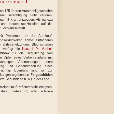
merzensgeld
nach 125 Jahren Automobilgeschichte
ine Berechtigung nicht verloren.
g mit Kraftfahrzeugen. Als nahezu
 uns jedoch spezialisiert auf die
em
Verkehrsunfall
.
 mit Problemen um den Autokauf,
gswidrigkeiten sowie einfacheren
rfahrtsverletzungen, Blechschäden
n, verfügt die
Kanzlei Dr. Vachek
owhow
für die Regulierung von
 Opfer eines Verkehrsunfalls mit
schungen, Verbrennungen, innere
ng und Geltendmachung eines
ichtig. Ebenfalls sind wir zur
änkungen ergebenden
Folgeschäden
te Bedürfnisse u. a.) in der Lage.
ittelbar im Straßenverkehr ereignen,
sturz, Leitersturz) oder schwere