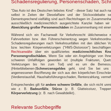
Schadensregulierung, Personenschaden, Sch
"Das Auto ist des Deutschen liebstes Kind" - dieser Satz hat auch 
selbst in Zeiten der Dieselaffaire und der Stickoxidebatte se
Dementsprechend vielfältig sind auch Rechtsfragen im Zusammenhan
ausschließlich medizinrechtlich ausgerichtete Kanzlei haben wir
Abwicklung großer Personenschäden
im Zusammenhang mit ein
Während sich ein Fachanwalt für Verkehrsrecht üblicherweise
Fahrverboten bzw. den Führerscheinentzug wegen Verkehrsordnun
Schadensregulierungen nach Verkehrsunfällen mit den üblichen Vo
bzw. leichten Körperverletzungen ("HWS-Distorsion") beschäftige
Rechtsanwälte
über ein qualifiziertes
medizinrechtliches Kn
Personengroßschäden.
Wenn Sie oder ein Angehöriger von Ihnen
schweren Unfallfolgen geworden ist (multiple Frakturen, Quet
Verletzungen bis hin zum Tod) und es um die Bemessu
(Hinterbliebenen-)
Schmerzensgeldes
geht, sind Sie bei uns r
angemessenen Bezifferung der sich aus den körperlichen Einschr
(Verdienstausfall, Haushaltsführungsschaden, Rentenzahlung, vermehr
Entsprechendes gilt für
andere schwere Unfälle
, die sich nicht unm
wie z. B.
Badeunfälle
,
Stürze
(z. B. Glatteissturz, Treppen
Körperverletzung
(z. B. nach Gewaltdelikt)..
Relevante Suchbegriffe